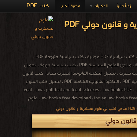
كتب PDF
يُقرأ حالياً
المكتبات
مكتبة الكتب
اصدارات كتب 2008م - 1429هـ في كتب علوم عسكرية و قانون دولي PDF
كتب علوم عسكرية و قانون دولي وحروب ونزاعات وحملات وتاريخ الدول ، كتب علوم سياسية ، كتب سياسية PDF مجانية ، كتب سياسية مترجمة PDF ،
تحميل كتب سياسية 24 شخصية سياسية هزت العالم PDF ، كتب علوم سياسية وعلاقات دولية ، مبادئ العلوم السياسية PDF ، كتب سياسية مهمة ، تحميل
ونية للتحميل PDF ، تحميل كتب قانونية مجانية مصريه ، تحميل المكتبة القانونية المصرية مجانا ، كتب قانون
جنائي PDF ، كتب قانونية مصرية PDF المكتبة القانونية PDF العراقية ، تحميل كتب قانونية عراقية PDF ، المكتبة القانونية الشاملة PDF ، تحميل كتب العلوم
legal ، law ، political and legal sciences ، law books PDF ، law books online ، law books  ،
law books free download ، indian law books free download ، criminal law books ، law books for sale ، free law books ، law books online ، company law books ، indian law books ، علوم