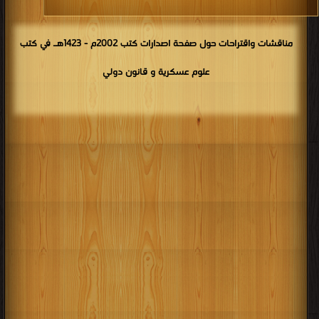
مناقشات واقتراحات حول صفحة اصدارات كتب 2002م - 1423هـ في كتب
علوم عسكرية و قانون دولي