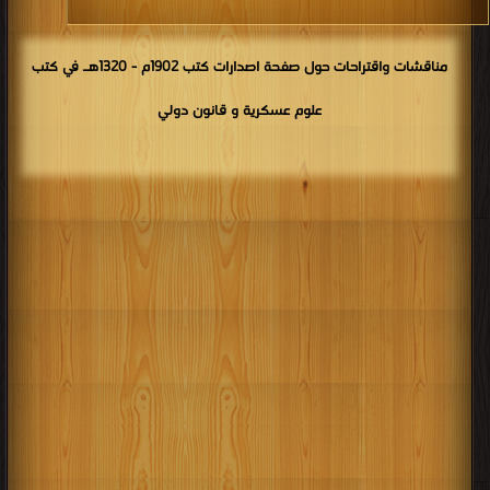
مناقشات واقتراحات حول صفحة اصدارات كتب 1902م - 1320هـ في كتب
علوم عسكرية و قانون دولي