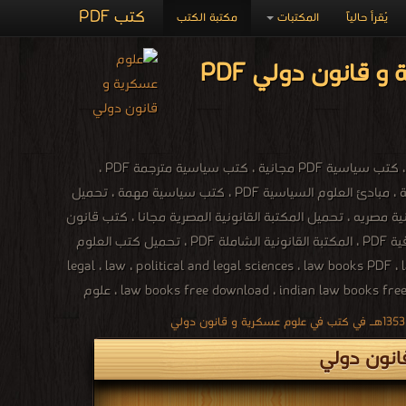
كتب PDF
يُقرأ حالياً
المكتبات
مكتبة الكتب
اصدارات كتب 1934م - 1353هـ في كتب علوم عسكرية و قانون دولي PDF
كتب علوم عسكرية و قانون دولي وحروب ونزاعات وحملات وتاريخ الدول ، كتب علوم سياسية ، كتب سياسية PDF مجانية ، كتب سياسية مترجمة PDF ،
تحميل كتب سياسية 24 شخصية سياسية هزت العالم PDF ، كتب علوم سياسية وعلاقات دولية ، مبادئ العلوم السياسية PDF ، كتب سياسية مهمة ، تحميل
ونية للتحميل PDF ، تحميل كتب قانونية مجانية مصريه ، تحميل المكتبة القانونية المصرية مجانا ، كتب قانون
جنائي PDF ، كتب قانونية مصرية PDF المكتبة القانونية PDF العراقية ، تحميل كتب قانونية عراقية PDF ، المكتبة القانونية الشاملة PDF ، تحميل كتب العلوم
legal ، law ، political and legal sciences ، law books PDF ، law books online ، law books  ،
law books free download ، indian law books free download ، criminal law books ، law books for sale ، free law books ، law books online ، company law books ، indian law books ، علوم