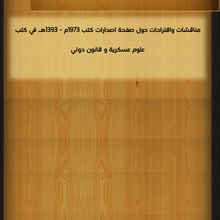
مناقشات واقتراحات حول صفحة اصدارات كتب 1973م - 1393هـ في كتب
علوم عسكرية و قانون دولي